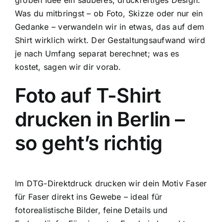
groben Idee ein sauberes, druckfertiges Design.
wie kann ich dir weiterhelfen?
Was du mitbringst – ob Foto, Skizze oder nur ein
Gedanke – verwandeln wir in etwas, das auf dem
Shirt wirklich wirkt. Der Gestaltungsaufwand wird
je nach Umfang separat berechnet; was es
kostet, sagen wir dir vorab.
Foto auf T-Shirt
drucken in Berlin –
so geht’s richtig
Im DTG-Direktdruck drucken wir dein Motiv Faser
für Faser direkt ins Gewebe – ideal für
fotorealistische Bilder, feine Details und