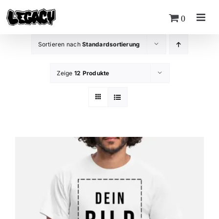
Zum
0
Inhalt
springen
Sortieren nach
Standardsortierung
Zeige
12 Produkte
MxChat
LEGACY Chatbot