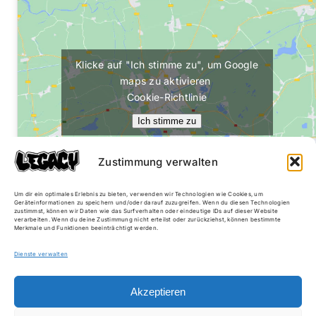
Klicke auf "Ich stimme zu", um Google
maps zu aktivieren
Cookie-Richtlinie
Ich stimme zu
Zustimmung verwalten
Um dir ein optimales Erlebnis zu bieten, verwenden wir Technologien wie Cookies, um
Geräteinformationen zu speichern und/oder darauf zuzugreifen. Wenn du diesen Technologien
zustimmst, können wir Daten wie das Surfverhalten oder eindeutige IDs auf dieser Website
verarbeiten. Wenn du deine Zustimmung nicht erteilst oder zurückziehst, können bestimmte
Merkmale und Funktionen beeinträchtigt werden.
Dienste verwalten
© LEGACYBLN 2024
Akzeptieren
×