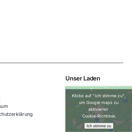
Unser Laden
MxChat
LEGACY Chatbot
Klicke auf "Ich stimme zu",
t
um Google maps zu
sum
Lieber Gast,
aktivieren
chutzerklärung
Cookie-Richtlinie
wie kann ich dir weiterhelfen?
Ich stimme zu